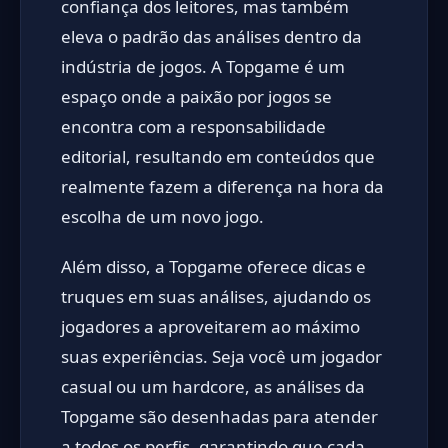
confiança dos leitores, mas também
eleva o padrão das análises dentro da
indústria de jogos. A Topgame é um
espaço onde a paixão por jogos se
encontra com a responsabilidade
editorial, resultando em conteúdos que
realmente fazem a diferença na hora da
escolha de um novo jogo.
Além disso, a Topgame oferece dicas e
truques em suas análises, ajudando os
jogadores a aproveitarem ao máximo
suas experiências. Seja você um jogador
casual ou um hardcore, as análises da
Topgame são desenhadas para atender
a todos os perfis, garantindo que cada