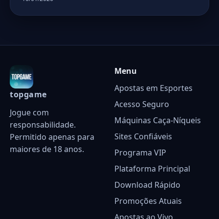
Menu
Apostas em Esportes
topgame
Acesso Seguro
Jogue com
Máquinas Caça-Níqueis
responsabilidade.
Sites Confiáveis
Permitido apenas para
maiores de 18 anos.
Programa VIP
Plataforma Principal
Download Rápido
Promoções Atuais
Apostas ao Vivo