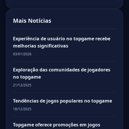
Mais Notícias
Experiência de usuário no topgame recebe
melhorias significativas
03/01/2026
Exploração das comunidades de jogadores
no topgame
21/12/2025
Tendências de jogos populares no topgame
18/12/2025
Topgame oferece promoções em jogos