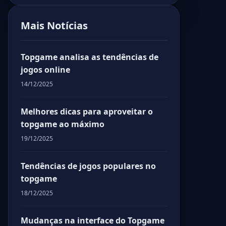
Mais Notícias
Topgame analisa as tendências de
jogos online
14/12/2025
Melhores dicas para aproveitar o
topgame ao máximo
19/12/2025
Tendências de jogos populares no
topgame
18/12/2025
Mudanças na interface do Topgame