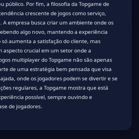
 público. Por fim, a filosofia da Topgame de
 tendência crescente de jogos como serviço,
ia. A empresa busca criar um ambiente onde os
cebendo algo novo, mantendo a experiência
 só aumenta a satisfação do cliente, mas
m aspecto crucial em um setor onde a
jogos multiplayer do Topgame não são apenas
arte de uma estratégia bem pensada que visa
jada, onde os jogadores podem se divertir e se
zações regulares, a Topgame mostra que está
eriência possível, sempre ouvindo e
se de jogadores.