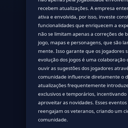
recebem atualizações. A empresa ente
ativa e envolvida, por isso, investe c
funcionalidades que enriquecem a exper
não se limitam apenas a correções de
jogo, mapas e personagens, que são l
mente. Isso garante que os jogadores s
evolução dos jogos é uma colaboração 
ouvir as sugestões dos jogadores atravé
comunidade influencie diretamente o d
atualizações frequentemente introduz
exclusivos e temporários, incentivando
aproveitar as novidades. Esses evento
reengajam os veteranos, criando um cic
comunidade.