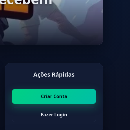
Ações Rápidas
Criar Conta
Fazer Login