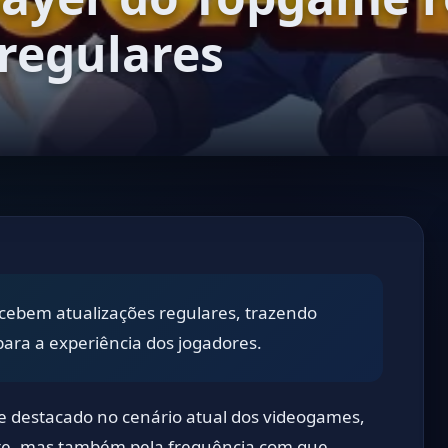
 regulares
cebem atualizações regulares, trazendo
ara a experiência dos jogadores.
e destacado no cenário atual dos videogames,
nte, mas também pela frequência com que