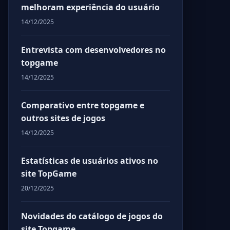
melhoram experiência do usuário
14/12/2025
Entrevista com desenvolvedores no
topgame
14/12/2025
Comparativo entre topgame e
outros sites de jogos
14/12/2025
Estatísticas de usuários ativos no
site TopGame
20/12/2025
Novidades do catálogo de jogos do
site Topgame