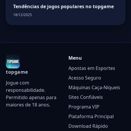
Tendências de jogos populares no topgame
18/12/2025
Menu
Apostas em Esportes
topgame
Acesso Seguro
Jogue com
Máquinas Caça-Níqueis
responsabilidade.
Sites Confiáveis
Permitido apenas para
maiores de 18 anos.
Programa VIP
Plataforma Principal
Download Rápido