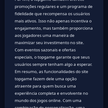
promoções regulares e um programa de
fidelidade que recompensa os usuários
mais ativos. Isso não apenas incentiva o
engajamento, mas também proporciona
aos jogadores uma maneira de
maximizar seu investimento no site.
Com eventos sazonais e ofertas
especiais, o topgame garante que seus
usuários sempre tenham algo a esperar.
Em resumo, as funcionalidades do site
topgame fazem dele uma opção
atraente para quem busca uma
experiência completa e envolvente no
mundo dos jogos online. Com uma
combinação de personalização, uma