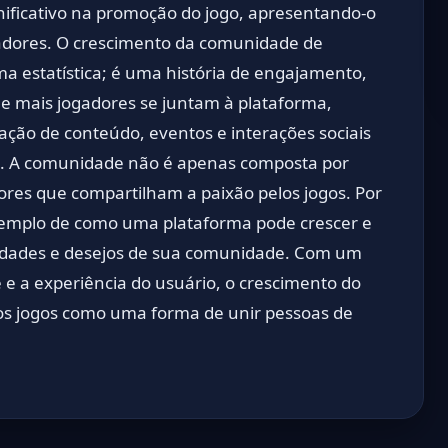
ificativo na promoção do jogo, apresentando-o
gadores. O crescimento da comunidade de
 estatística; é uma história de engajamento,
 mais jogadores se juntam à plataforma,
ção de conteúdo, eventos e interações sociais
s. A comunidade não é apenas composta por
ores que compartilham a paixão pelos jogos. Por
emplo de como uma plataforma pode crescer e
sidades e desejos de sua comunidade. Com um
e a experiência do usuário, o crescimento do
s jogos como uma forma de unir pessoas de