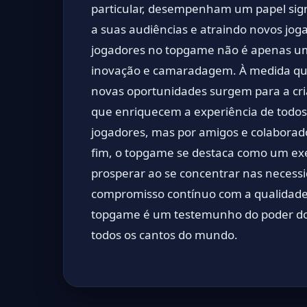
particular, desempenham um papel sign
a suas audiências e atraindo novos jo
jogadores no topgame não é apenas uma
inovação e camaradagem. À medida que
novas oportunidades surgem para a cria
que enriquecem a experiência de todo
jogadores, mas por amigos e colaborad
fim, o topgame se destaca como um ex
prosperar ao se concentrar nas neces
compromisso contínuo com a qualidade 
topgame é um testemunho do poder do
todos os cantos do mundo.