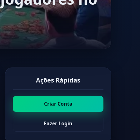
Ações Rápidas
Criar Conta
Fazer Login