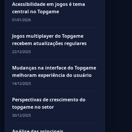
Acessibilidade em jogos é tema
central no Topgame
01/01/2026
Jogos multiplayer do Topgame
recebem atualizações regulares
22/12/2025
Mudanças na interface do Topgame
melhoram experiência do usuário
14/12/2025
Perspectivas de crescimento do
topgame no setor
30/12/2025
Análise das principais