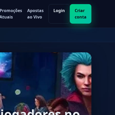
Promoções
Apostas
Login
Criar
Atuais
ao Vivo
conta
jogadores no