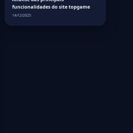
funcionalidades do site topgame
14/12/2025