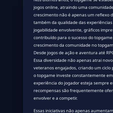
jogos online, atraindo uma comunidade 
crescimento não é apenas um reflexo 
também da qualidade das experiências
jogabilidade envolvente, gráficos imp
contribuído para o sucesso do topgame
crescimento da comunidade no topgame 
Desde jogos de ação e aventura até RPGs
Essa diversidade não apenas atrai no
veteranos engajados, criando um ciclo p
o topgame investe constantemente em a
experiência do jogador esteja sempre e
recompensas são frequentemente ofere
envolver e a competir.
Essas iniciativas não apenas aumenta